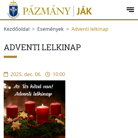
Ugrás a menüre
Ugrás a tartalomra
op
me
Kezdőoldal
Események
Adventi lelkinap
ADVENTI LELKINAP
2025. dec. 06.
10:00