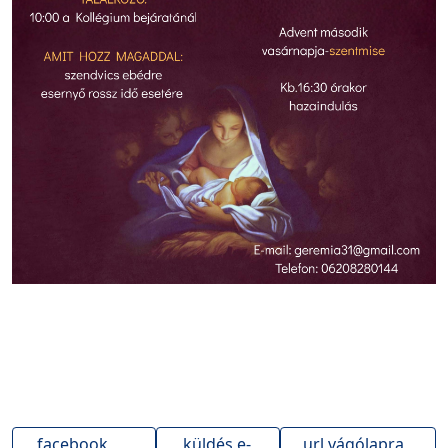
facebook
küldés e-
url vágólapra