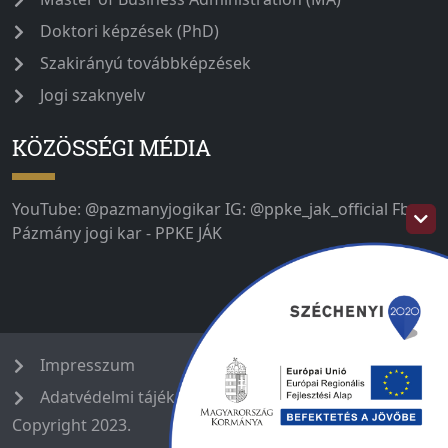
Doktori képzések (PhD)
Szakirányú továbbképzések
Jogi szaknyelv
KÖZÖSSÉGI MÉDIA
YouTube: @pazmanyjogikar IG: @ppke_jak_official Fb:
Pázmány jogi kar - PPKE JÁK
Impresszum
Adatvédelmi tájékoztató
Copyright 2023.