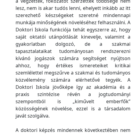
a végzettek, fokozatot szerzettek többsége nem
lesz, nem is akar tudós lenni, ehelyett inkább az itt
szerezhető készségeket szeretné mindennapi
munkája minőségének növeléséhez felhasználni. A
Doktori Iskola funkciója tehát egyszerre az, hogy
saját oktatói utánpótlását kinevelje, valamint a
gyakorlatban dolgozó, de a szakmai
tapasztalataikat tudományosan rendszerezni
kívánó jogászok számára segítséget nyújtson
ahhoz, hogy értékes ismereteiket kritikai
szemlélettel megszűrve a szakmai és tudományos
közvélemény számára elérhetővé tegyék. A
Doktori Iskola jövőképe így az akadémia és a
praxis szintézise révén a jogtudományi
szempontból is „kiművelt emberfők”
közösségének növelése, ezzel is a társadalom
javát szolgálva.
A doktori képzés mindennek következtében nem