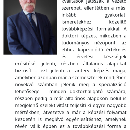
kvalitások játsszák a vezető
szerepet, ellentétben a más,
inkább gyakorlati
ismeretekhez közelítő
továbbképzési formákkal. A
doktori képzés, miközben a
tudományos nézőpont, az
ehhez kapcsolódó értékelés
és érvelési készségek
erősítését jelenti, részben általános alapokat
biztosít – ezt jelenti a tantervi képzés maga,
amelyben azonban már a szemeszterek rendjében
növekvő számban jelenik meg a specializáció
lehetősége – minden doktorhallgató számára,
részben pedig a már általános alapokon belül is
megjelenő szelektivitást teljesíti ki egyre nagyobb
mértékben, átvezetve a már a képzési folyamat
kezdetén is meglévő egyéniesítéshez, amelynek
révén válik éppen ez a továbbképzési forma a