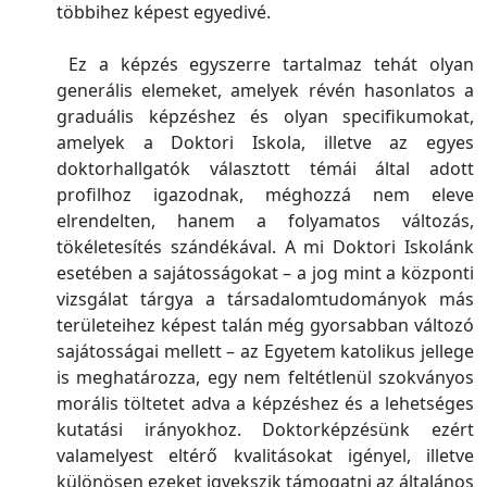
többihez képest egyedivé.
Ez a képzés egyszerre tartalmaz tehát olyan
generális elemeket, amelyek révén hasonlatos a
graduális képzéshez és olyan specifikumokat,
amelyek a Doktori Iskola, illetve az egyes
doktorhallgatók választott témái által adott
profilhoz igazodnak, méghozzá nem eleve
elrendelten, hanem a folyamatos változás,
tökéletesítés szándékával. A mi Doktori Iskolánk
esetében a sajátosságokat – a jog mint a központi
vizsgálat tárgya a társadalomtudományok más
területeihez képest talán még gyorsabban változó
sajátosságai mellett – az Egyetem katolikus jellege
is meghatározza, egy nem feltétlenül szokványos
morális töltetet adva a képzéshez és a lehetséges
kutatási irányokhoz. Doktorképzésünk ezért
valamelyest eltérő kvalitásokat igényel, illetve
különösen ezeket igyekszik támogatni az általános