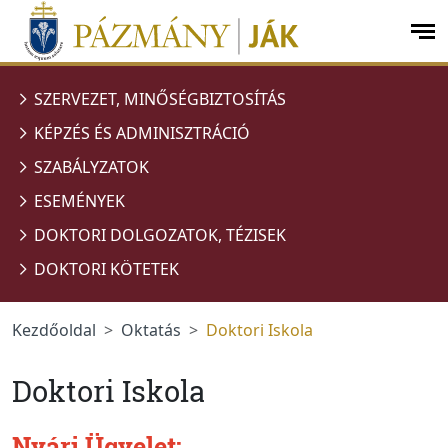
Ugrás a menüre
Ugrás a tartalomra
op
me
SZERVEZET, MINŐSÉGBIZTOSÍTÁS
KÉPZÉS ÉS ADMINISZTRÁCIÓ
SZABÁLYZATOK
ESEMÉNYEK
DOKTORI DOLGOZATOK, TÉZISEK
DOKTORI KÖTETEK
Kezdőoldal
Oktatás
Doktori Iskola
Doktori Iskola
Nyári Ügyelet: