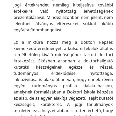
jogi értékrendet némileg kiteljesítve további
értékekre való nyitottság lehetőségének
prezentálásával. Mindez azonban nem jelent, nem
jelenthet látványos eltéréseket, sokkal inkább
egyfajta finomhangolást.
Ez a mixtúra hozza meg a doktori képzés
kiemelkedő eredményét, a külső értékelők által is
remélhetőleg kiváló minőségűnek tartott doktori
értekezést. Eközben azonban a doktorhallgató
kutatási készségeinek egésze és részei,
tudományos érdeklődése, nyitottsága,
inkluzivitása is alakulóban van, hogy ennek révén
egyéni tudományos profilja kialakulhasson,
amelynek formálásában a Doktori Iskola képzése
az alap, de az egyén alakítja végezetül saját kutatói
készségeit, karakterét. A jogi tanulmányok
területén ez a helyzet abban is tetten érhető, hogy