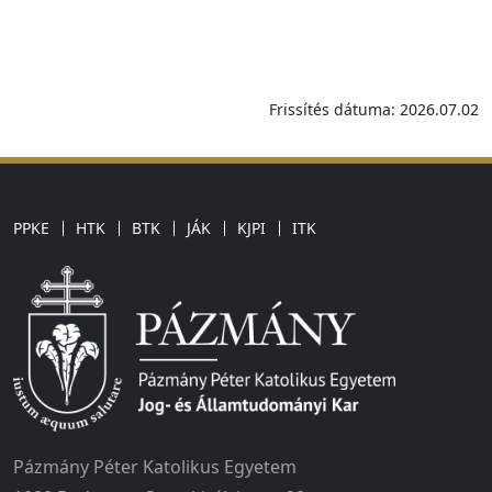
Frissítés dátuma: 2026.07.02
PPKE
HTK
BTK
JÁK
KJPI
ITK
Pázmány Péter Katolikus Egyetem