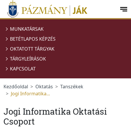
Ugrás a menüre
Ugrás a tartalomra
op
me
MUNKATÁRSAK
BETÉTLAPOS KÉPZÉS
OKTATOTT TÁRGYAK
TÁRGYLEÍRÁSOK
KAPCSOLAT
Kezdőoldal
Oktatás
Tanszékek
Jogi Informatika...
Jogi Informatika Oktatási
Csoport