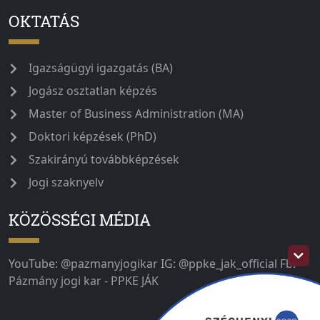
OKTATÁS
Igazságügyi igazgatás (BA)
Jogász osztatlan képzés
Master of Business Administration (MA)
Doktori képzések (PhD)
Szakirányú továbbképzések
Jogi szaknyelv
KÖZÖSSÉGI MÉDIA
YouTube: @pazmanyjogikar IG: @ppke_jak_official Fb:
Pázmány jogi kar - PPKE JÁK