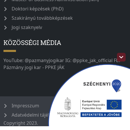
Doktori képzések (PhD)
Szakirányú továbbképzések
Jogi szaknyelv
KÖZÖSSÉGI MÉDIA
YouTube: @pazmanyjogikar IG: @ppke_jak_official Fb:
Pázmány jogi kar - PPKE JÁK
Impresszum
Adatvédelmi tájékoztató
Copyright 2023.