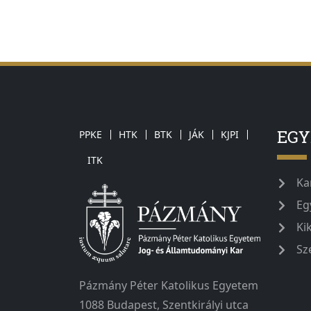
EG
PPKE
HTK
BTK
JÁK
KJPI
ITK
Ka
Eg
Ki
Sz
Pázmány Péter Katolikus Egyetem
1088 Budapest, Szentkirályi utca