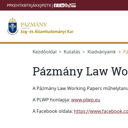
Ugrás a menüre
Ugrás a tartalomra
|
PPKE
HTK
BTK
JÁK
KJPI
ITK
Kezdőoldal
Kutatás
Kiadványaink
Pá
Pázmány Law Wor
A Pázmány Law Working Papers műhelytanul
A PLWP honlapja:
www.plwp.eu
A Facebook oldala:
https://www.facebook.c