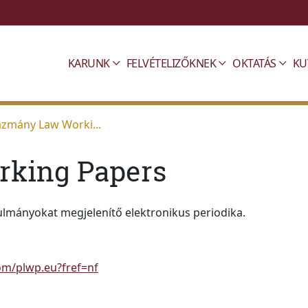
KARUNK
FELVÉTELIZŐKNEK
OKTATÁS
KU
zmány Law Worki...
king Papers
mányokat megjelenítő elektronikus periodika.
om/plwp.eu?fref=nf