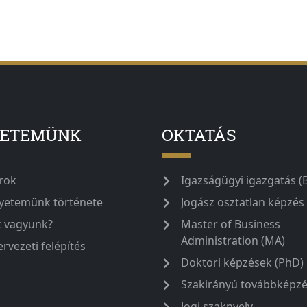
YETEMÜNK
OKTATÁS
rok
Igazságügyi igazgatás (
yetemünk története
Jogász osztatlan képzés
k vagyunk?
Master of Business
Administration (MA)
ervezeti felépítés
Doktori képzések (PhD)
Szakirányú továbbképz
Jogi szaknyelv