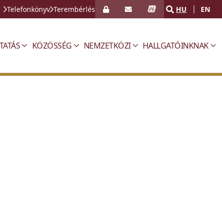
Telefonkönyv
Terembérlés
HU
EN
TATÁS
KÖZÖSSÉG
NEMZETKÖZI
HALLGATÓINKNAK