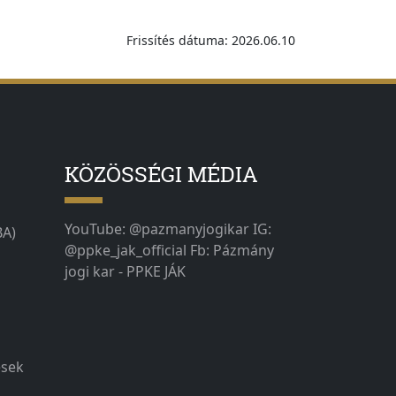
Frissítés dátuma: 2026.06.10
KÖZÖSSÉGI MÉDIA
YouTube: @pazmanyjogikar IG:
BA)
@ppke_jak_official Fb: Pázmány
jogi kar - PPKE JÁK
ések