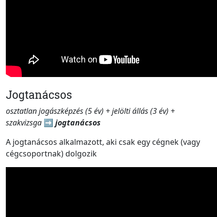
Jogtanácsos
osztatlan jogászképzés (5 év) + jelölti állás (3 év) +
szakvizsga
➡️
jogtanácsos
A jogtanácsos alkalmazott, aki csak egy cégnek (vagy
cégcsoportnak) dolgozik