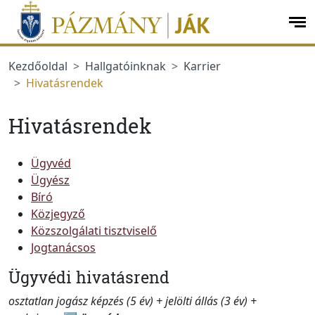
Ugrás a menüre
Ugrás a tartalomra
op
me
Kezdőoldal
Hallgatóinknak
Karrier
Hivatásrendek
Hivatásrendek
Ügyvéd
Ügyész
Bíró
Közjegyző
Közszolgálati tisztviselő
Jogtanácsos
Ügyvédi hivatásrend
osztatlan jogász képzés (5 év) + jelölti állás (3 év) +