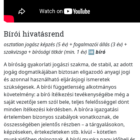
Bírói hivatásrend
osztatlan jogász képzés (5 év) + fogalmazói állás (3 év) +
szakvizsga + bírósági titkár (min. 1 év)
➡️
bíró
A bíróság gyakorlati jogászi szakma, de stabil, az adott
jogág dogmatikájában biztosan eligazodó anyagi jogi
és azonnal használható eljárásjogi ismeretek
szükségesek. A bírói függetlenség alkotmányos
követelmény: a bíró ítélkezési tevékenységébe még a
saját vezetője sem szól bele, teljes felelősséggel dönt
minden ítélkezési kérdésben. A bíróra igazgatási
értelemben bizonyos szabályok vonatkoznak, de
összességében jelentős részben – a tárgyalásokon,
képzéseken, értekezleteken stb. kívül – kötetlen
munkaidőben dolgoznak. A bírói munka nagy időbeli és