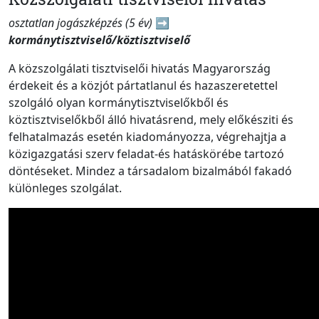
osztatlan jogászképzés (5 év)
➡️
kormánytisztviselő/köztisztviselő
A közszolgálati tisztviselői hivatás Magyarország
érdekeit és a közjót pártatlanul és hazaszeretettel
szolgáló olyan kormánytisztviselőkből és
köztisztviselőkből álló hivatásrend, mely előkésziti és
felhatalmazás esetén kiadományozza, végrehajtja a
közigazgatási szerv feladat-és hatáskörébe tartozó
döntéseket. Mindez a társadalom bizalmából fakadó
különleges szolgálat.