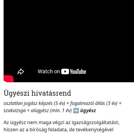
Ügyészi hivatásrend
osztatlan jogász képzés (5 év) + fogalmazói állás (3 év) +
szakvizsga + alügyész (min. 1 év)
➡️
ügyész
Az ügyész nem maga végzi az igazságszolgáltatást,
hiszen az a bíróság feladata, de tevékenységével