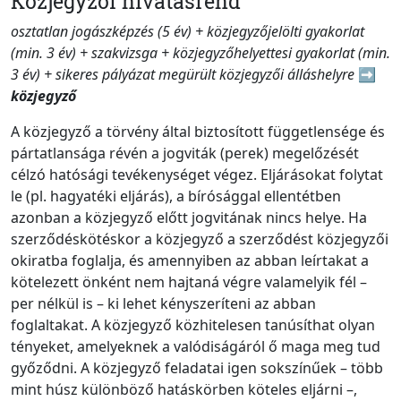
Közjegyzői hivatásrend
osztatlan jogászképzés (5 év) + közjegyzőjelölti gyakorlat
(min. 3 év) + szakvizsga + közjegyzőhelyettesi gyakorlat (min.
3 év) + sikeres pályázat megürült közjegyzői álláshelyre
➡️
közjegyző
A közjegyző a törvény által biztosított függetlensége és
pártatlansága révén a jogviták (perek) megelőzését
célzó hatósági tevékenységet végez. Eljárásokat folytat
le (pl. hagyatéki eljárás), a bírósággal ellentétben
azonban a közjegyző előtt jogvitának nincs helye. Ha
szerződéskötéskor a közjegyző a szerződést közjegyzői
okiratba foglalja, és amennyiben az abban leírtakat a
kötelezett önként nem hajtaná végre valamelyik fél –
per nélkül is – ki lehet kényszeríteni az abban
foglaltakat. A közjegyző közhitelesen tanúsíthat olyan
tényeket, amelyeknek a valódiságáról ő maga meg tud
győződni. A közjegyző feladatai igen sokszínűek – több
mint húsz különböző hatáskörben köteles eljárni –,