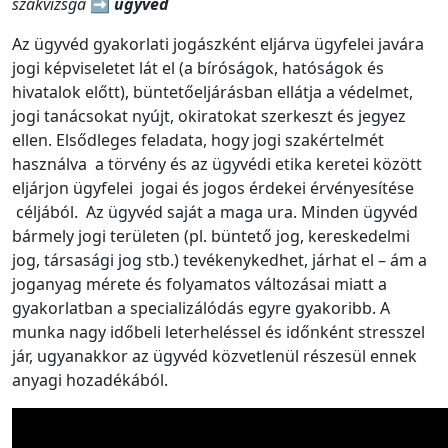
szakvizsga
➡️
ügyvéd
Az ügyvéd gyakorlati jogászként eljárva ügyfelei javára
jogi képviseletet lát el (a bíróságok, hatóságok és
hivatalok előtt), büntetőeljárásban ellátja a védelmet,
jogi tanácsokat nyújt, okiratokat szerkeszt és jegyez
ellen. Elsődleges feladata, hogy jogi szakértelmét
használva a törvény és az ügyvédi etika keretei között
eljárjon ügyfelei jogai és jogos érdekei érvényesítése
céljából. Az ügyvéd saját a maga ura. Minden ügyvéd
bármely jogi területen (pl. büntető jog, kereskedelmi
jog, társasági jog stb.) tevékenykedhet, járhat el – ám a
joganyag mérete és folyamatos változásai miatt a
gyakorlatban a specializálódás egyre gyakoribb. A
munka nagy időbeli leterheléssel és időnként stresszel
jár, ugyanakkor az ügyvéd közvetlenül részesül ennek
anyagi hozadékából.