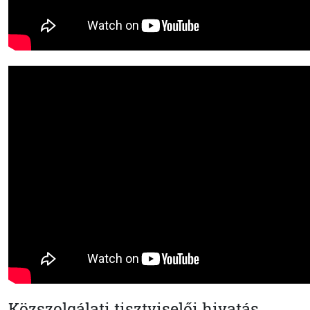
Közszolgálati tisztviselői hivatás