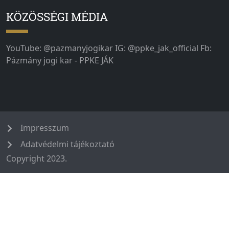
KÖZÖSSÉGI MÉDIA
YouTube: @pazmanyjogikar IG: @ppke_jak_official Fb:
Pázmány jogi kar - PPKE JÁK
Impresszum
Adatvédelmi tájékoztató
Copyright 2023.