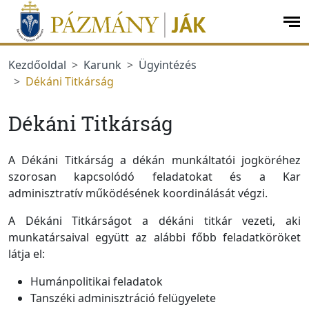
Ugrás a menüre
Ugrás a tartalomra
op
me
Kezdőoldal
Karunk
Ügyintézés
Dékáni Titkárság
Dékáni Titkárság
A Dékáni Titkárság a dékán munkáltatói jogköréhez
szorosan kapcsolódó feladatokat és a Kar
adminisztratív működésének koordinálását végzi.
A Dékáni Titkárságot a dékáni titkár vezeti, aki
munkatársaival együtt az alábbi főbb feladatköröket
látja el:
Humánpolitikai feladatok
Tanszéki adminisztráció felügyelete