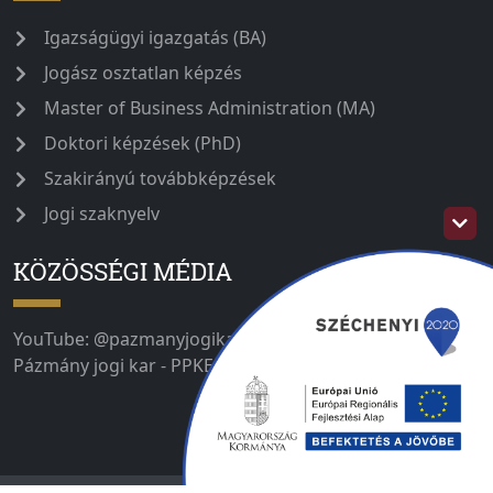
Igazságügyi igazgatás (BA)
Jogász osztatlan képzés
Master of Business Administration (MA)
Doktori képzések (PhD)
Szakirányú továbbképzések
Jogi szaknyelv
KÖZÖSSÉGI MÉDIA
YouTube: @pazmanyjogikar IG: @ppke_jak_official Fb:
Pázmány jogi kar - PPKE JÁK