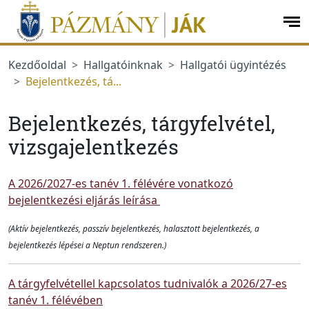
Ugrás a menüre
Ugrás a tartalomra
op
me
Kezdőoldal
Hallgatóinknak
Hallgatói ügyintézés
Bejelentkezés, tá...
Bejelentkezés, tárgyfelvétel,
vizsgajelentkezés
A 2026/2027-es tanév 1. félévére vonatkozó
bejelentkezési eljárás leírása
(Aktív bejelentkezés, passzív bejelentkezés, halasztott bejelentkezés, a
bejelentkezés lépései a Neptun rendszeren.)
A tárgyfelvétellel kapcsolatos tudnivalók a 2026/27-es
tanév 1. félévében