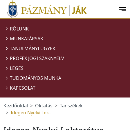
Ugrás a menüre
Ugrás a tartalomra
op
me
RÓLUNK
MUNKATÁRSAK
TANULMÁNYI ÜGYEK
PROFEX JOGI SZAKNYELV
LEGES
TUDOMÁNYOS MUNKA
KAPCSOLAT
Kezdőoldal
Oktatás
Tanszékek
Idegen Nyelvi Lek...