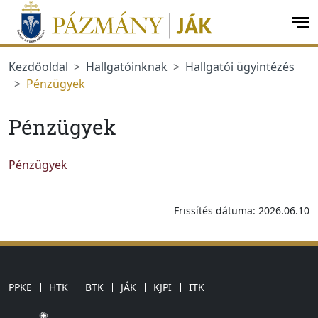
Ugrás a menüre
Ugrás a tartalomra
op
me
Kezdőoldal
Hallgatóinknak
Hallgatói ügyintézés
Pénzügyek
Pénzügyek
Pénzügyek
Frissítés dátuma: 2026.06.10
PPKE
HTK
BTK
JÁK
KJPI
ITK