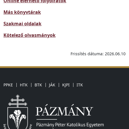
Online elérhető folyóiratok
Más könyvtárak
Szakmai oldalak
Kötelező olvasmányok
Frissítés dátuma: 2026.06.10
PPKE
HTK
BTK
JÁK
KJPI
ITK