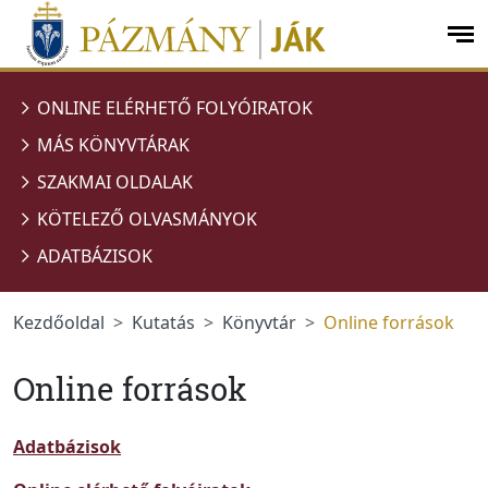
Ugrás a menüre
Ugrás a tartalomra
op
me
ONLINE ELÉRHETŐ FOLYÓIRATOK
MÁS KÖNYVTÁRAK
SZAKMAI OLDALAK
KÖTELEZŐ OLVASMÁNYOK
ADATBÁZISOK
Kezdőoldal
Kutatás
Könyvtár
Online források
Online források
Adatbázisok