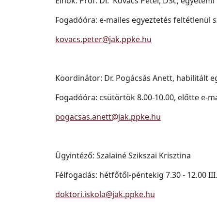
Elnök: Prof. Dr. Kovács Péter, DSc, egyetemi
Fogadóóra: e-mailes egyeztetés feltétlenül
kovacs.peter@jak.ppke.hu
Koordinátor: Dr. Pogácsás Anett, habilitált
Fogadóóra: csütörtök 8.00-10.00, előtte e-
pogacsas.anett@jak.ppke.hu
Ügyintéző: Szalainé Szikszai Krisztina
Félfogadás: hétfőtől-péntekig 7.30 - 12.00 II
doktori.iskola@jak.ppke.hu