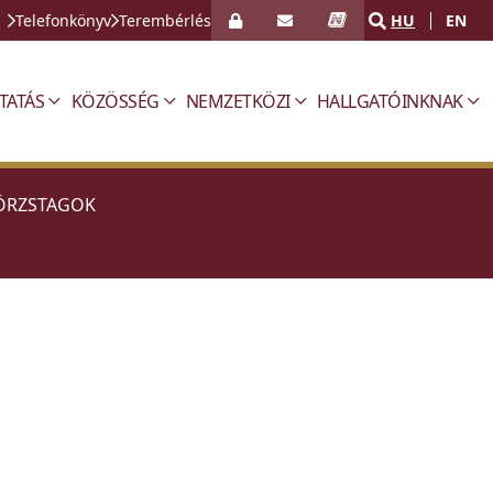
Telefonkönyv
Terembérlés
HU
EN
TATÁS
KÖZÖSSÉG
NEMZETKÖZI
HALLGATÓINKNAK
ÖRZSTAGOK