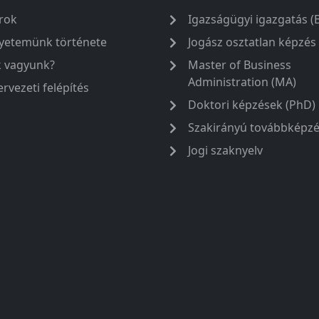
rok
Igazságügyi igazgatás (
yetemünk története
Jogász osztatlan képzés
k vagyunk?
Master of Business
Administration (MA)
ervezeti felépítés
Doktori képzések (PhD)
Szakirányú továbbképz
Jogi szaknyelv