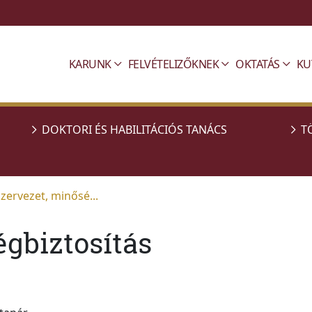
KARUNK
FELVÉTELIZŐKNEK
OKTATÁS
KU
DOKTORI ÉS HABILITÁCIÓS TANÁCS
T
zervezet, minősé...
égbiztosítás