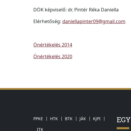
DÖK képviselő: dr. Pintér Réka Daniella
Elérhetőség:
daniellapinter09@gmail.com
Önértékelés 2014
Önértékelés 2020
EG
PPKE
HTK
BTK
JÁK
KJPI
ITK