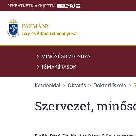
Ugrás a menüre
Ugrás a tartalomra
|
PPKE
HTK
BTK
JÁK
KJPI
ITK
MINŐSÉGBIZTOSÍTÁS
TÉMAKIÍRÁSOK
Kezdőoldal
Oktatás
Doktori Iskola
S
Szervezet, minős