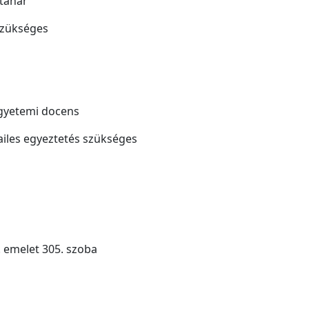
 tanár
 szükséges
 egyetemi docens
mailes egyeztetés szükséges
I. emelet 305. szoba