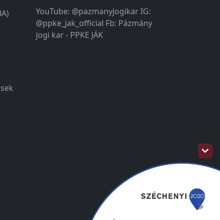
YouTube: @pazmanyjogikar IG:
BA)
@ppke_jak_official Fb: Pázmány
jogi kar - PPKE JÁK
ések