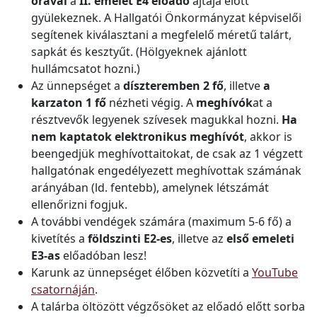
órával
a
II. emelet E4 előadó
ajtaja előtt
gyülekeznek. A Hallgatói Önkormányzat képviselői
segítenek kiválasztani a megfelelő méretű talárt,
sapkát és kesztyűt. (Hölgyeknek ajánlott
hullámcsatot hozni.)
Az ünnepséget a
díszteremben 2 fő
, illetve
a
karzaton 1 fő
nézheti végig. A
meghívók
at a
résztvevők legyenek szívesek magukkal hozni.
Ha
nem kaptatok elektronikus meghívót
, akkor is
beengedjük meghívottaitokat, de csak az 1 végzett
hallgatónak engedélyezett meghívottak számának
arányában (ld. fentebb), amelynek létszámát
ellenőrizni fogjuk.
A további vendégek számára (maximum 5-6 fő) a
kivetítés a
földszinti E2-es
, illetve az
első emeleti
E3-as
előadóban lesz!
Karunk az ünnepséget élőben közvetíti a
YouTube
csatornáján
.
A talárba öltözött végzősöket az előadó előtt sorba