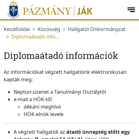
Ugrás a menüre
Ugrás a tartalomra
op
me
Kezdőoldal
Közösség
Hallgatói Önkormányzat
Diplomaátadó info...
Diplomaátadó információk
Az információkat végzett hallgatóink elektronikusan
kapták meg:
Neptun-üzenet a Tanulmányi Osztálytól
e-mail a HÖK-től
dékáni meghívó
HÖK-elnök levele
A végzett hallgatók az
átadó ünnepség előtt egy