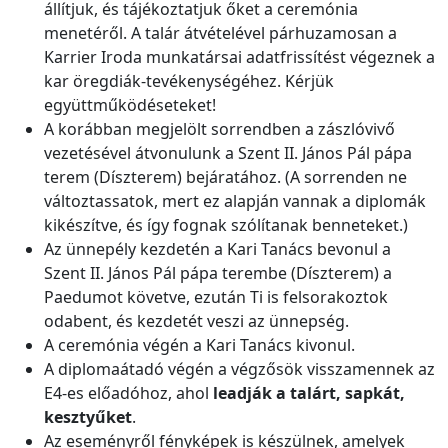
állítjuk, és tájékoztatjuk őket a ceremónia
menetéről. A talár átvételével párhuzamosan a
Karrier Iroda munkatársai adatfrissítést végeznek a
kar öregdiák-tevékenységéhez. Kérjük
együttműködéseteket!
A korábban megjelölt sorrendben a zászlóvivő
vezetésével átvonulunk a Szent II. János Pál pápa
terem (Díszterem) bejáratához. (A sorrenden ne
változtassatok, mert ez alapján vannak a diplomák
kikészítve, és így fognak szólítanak benneteket.)
Az ünnepély kezdetén a Kari Tanács bevonul a
Szent II. János Pál pápa terembe (Díszterem) a
Paedumot követve, ezután Ti is felsorakoztok
odabent, és kezdetét veszi az ünnepség.
A ceremónia végén a Kari Tanács kivonul.
A diplomaátadó végén a végzősök visszamennek az
E4-es előadóhoz, ahol
leadják a talárt, sapkát,
kesztyűket
.
Az eseményről fényképek is készülnek, amelyek