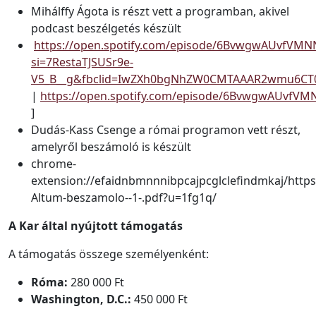
Mihálffy Ágota is részt vett a programban, akivel
podcast beszélgetés készült
https://open.spotify.com/episode/6BvwgwAUvfVMN
si=7RestaTJSUSr9e-
V5_B__g&fbclid=IwZXh0bgNhZW0CMTAAAR2wmu6CT0
|
https://open.spotify.com/episode/6BvwgwAUvfVM
]
Dudás-Kass Csenge a római programon vett részt,
amelyről beszámoló is készült
chrome-
extension://efaidnbmnnnibpcajpcglclefindmkaj/https
Altum-beszamolo--1-.pdf?u=1fg1q/
A Kar által nyújtott támogatás
A támogatás összege személyenként:
Róma:
280 000 Ft
Washington, D.C.:
450 000 Ft