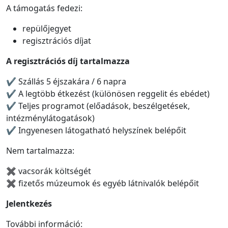
A támogatás fedezi:
repülőjegyet
regisztrációs díjat
A regisztrációs díj tartalmazza
✔ Szállás 5 éjszakára / 6 napra
✔ A legtöbb étkezést (különösen reggelit és ebédet)
✔ Teljes programot (előadások, beszélgetések,
intézménylátogatások)
✔ Ingyenesen látogatható helyszínek belépőit
Nem tartalmazza:
✖ vacsorák költségét
✖ fizetős múzeumok és egyéb látnivalók belépőit
Jelentkezés
További információ: