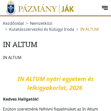
Ugrás a menüre
Ugrás a tartalomra
op
me
Kezdőoldal
Nemzetközi
Kutatásszervezési és Külügyi Iroda
IN ALTUM
IN ALTUM
IN ALTUM
IN ALTUM nyári egyetem és
lelkigyakorlat, 2026
Kedves Hallgatók!
Ezúton szeretnénk felhívni figyelmüket az In Altum