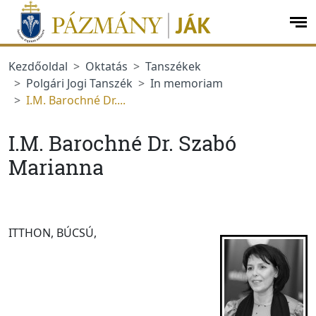
Ugrás a menüre
Ugrás a tartalomra
op
me
Kezdőoldal
Oktatás
Tanszékek
Polgári Jogi Tanszék
In memoriam
I.M. Barochné Dr....
I.M. Barochné Dr. Szabó
Marianna
ITTHON, BÚCSÚ,