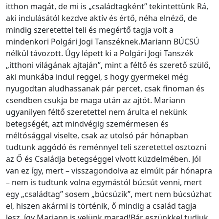
itthon magát, de mi is „családtagként” tekintettünk Rá,
aki indulásától kezdve aktív és értő, néha elnéző, de
mindig szeretettel teli és megértő tagja volt a
mindenkori Polgári Jogi Tanszéknek.Mariann BÚCSÚ
nélkül távozott. Úgy lépett ki a Polgári Jogi Tanszék
„itthoni világának ajtaján”, mint a féltő és szerető szülő,
aki munkába indul reggel, s hogy gyermekei még
nyugodtan aludhassanak pár percet, csak finoman és
csendben csukja be maga után az ajtót. Mariann
ugyanilyen féltő szeretettel nem árulta el nekünk
betegségét, azt mindvégig szemérmesen és
méltósággal viselte, csak az utolsó pár hónapban
tudtunk aggódó és reménnyel teli szeretettel osztozni
az Ő és Családja betegséggel vívott küzdelmében. Jól
van ez így, mert – visszagondolva az elmúlt pár hónapra
– nem is tudtunk volna egymástól búcsút venni, mert
egy „családtag” sosem „búcsúzik”, mert nem búcsúzhat
el, hiszen akármi is történik, ő mindig a család tagja
lesz, így Mariann is velünk marad!Bár eszünkkel tudjuk,