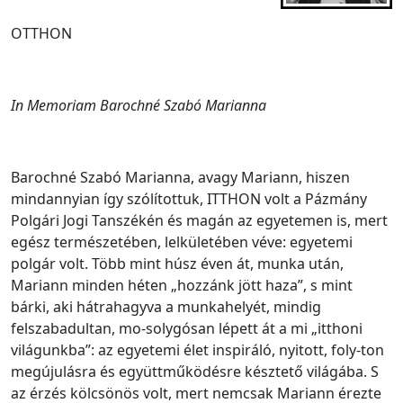
OTTHON
In Memoriam Barochné Szabó Marianna
Barochné Szabó Marianna, avagy Mariann, hiszen
mindannyian így szólítottuk, ITTHON volt a Pázmány
Polgári Jogi Tanszékén és magán az egyetemen is, mert
egész természetében, lelkületében véve: egyetemi
polgár volt. Több mint húsz éven át, munka után,
Mariann minden héten „hozzánk jött haza”, s mint
bárki, aki hátrahagyva a munkahelyét, mindig
felszabadultan, mo-solygósan lépett át a mi „itthoni
világunkba”: az egyetemi élet inspiráló, nyitott, foly-ton
megújulásra és együttműködésre késztető világába. S
az érzés kölcsönös volt, mert nemcsak Mariann érezte