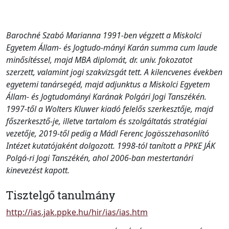
Barochné Szabó Marianna 1991-ben végzett a Miskolci
Egyetem Állam- és Jogtudo-mányi Karán summa cum laude
minősítéssel, majd MBA diplomát, dr. univ. fokozatot
szerzett, valamint jogi szakvizsgát tett. A kilencvenes években
egyetemi tanársegéd, majd adjunktus a Miskolci Egyetem
Állam- és Jogtudományi Karának Polgári Jogi Tanszékén.
1997-től a Wolters Kluwer kiadó felelős szerkesztője, majd
főszerkesztő-je, illetve tartalom és szolgáltatás stratégiai
vezetője, 2019-től pedig a Mádl Ferenc Jogösszehasonlító
Intézet kutatójaként dolgozott. 1998-tól tanított a PPKE JÁK
Polgá-ri Jogi Tanszékén, ahol 2006-ban mestertanári
kinevezést kapott.
Tisztelgő tanulmány
http://ias.jak.ppke.hu/hir/ias/ias.htm