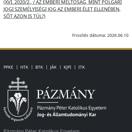
(XVI. 2020/2., / AZ EMBERI MÉLTÓSÁG, MINT POLGÁRI
JOGI SZEMÉLYISÉGI JOG AZ EMBERI ÉLET ELLENÉBEN,
SŐT AZON IS TÚL?)
Frissítés dátuma: 2026.06.10
PPKE
HTK
BTK
JÁK
KJPI
ITK
Pázmány Péter Katolikus Egyetem