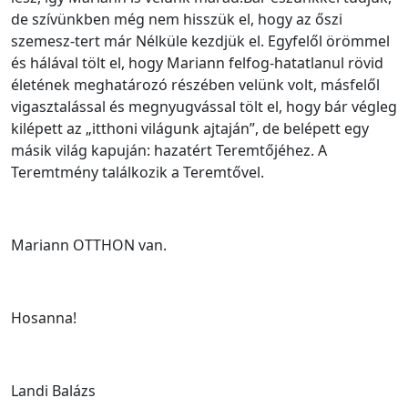
de szívünkben még nem hisszük el, hogy az őszi
szemesz-tert már Nélküle kezdjük el. Egyfelől örömmel
és hálával tölt el, hogy Mariann felfog-hatatlanul rövid
életének meghatározó részében velünk volt, másfelől
vigasztalással és megnyugvással tölt el, hogy bár végleg
kilépett az „itthoni világunk ajtaján”, de belépett egy
másik világ kapuján: hazatért Teremtőjéhez. A
Teremtmény találkozik a Teremtővel.
Mariann OTTHON van.
Hosanna!
Landi Balázs