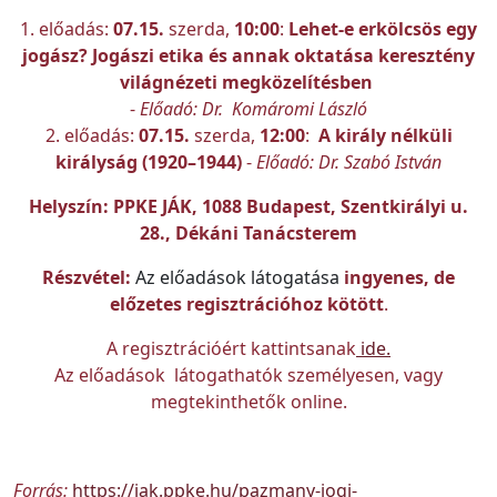
1.
előadás:
07.15.
szerda,
10:00
:
Lehet-e erkölcsös egy
jogász? Jogászi etika és annak oktatása keresztény
világnézeti megközelítésben
-
Előadó: Dr. Komáromi László
2.
előadás:
07.15.
szerda,
12:00
:
A király nélküli
királyság (1920–1944)
-
Előadó: Dr. Szabó István
Helyszín:
PPKE JÁK, 1088 Budapest, Szentkirályi u.
28., Dékáni Tanácsterem
Részvétel:
Az előadások látogatása
ingyenes, de
előzetes regisztrációhoz kötött
.
A regisztrációért kattintsanak
ide.
Az előadások látogathatók személyesen, vagy
megtekinthetők online.
Forrás:
https://jak.ppke.hu/pazmany-jogi-