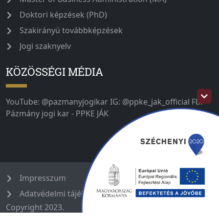
Doktori képzések (PhD)
Szakirányú továbbképzések
Jogi szaknyelv
KÖZÖSSÉGI MÉDIA
YouTube: @pazmanyjogikar IG: @ppke_jak_official Fb:
Pázmány jogi kar - PPKE JÁK
Impresszum
Adatvédelmi tájékoztató
Copyright 2023.