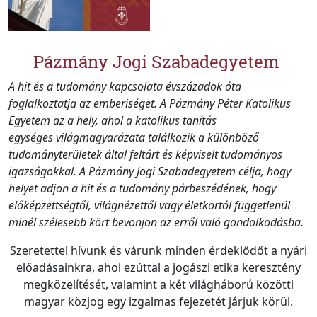
Pázmány Jogi Szabadegyetem
A hit és a tudomány kapcsolata
évszázado
k
óta
foglalkoztatja az emberiséget. A Pázmány Péter Katolikus
Egyetem az a hely, ahol a katolikus tanítás
egységes
világmag
yarázata
találkozik a különböző
tudományterületek által feltárt és képviselt tudományos
igazságokkal. A Pázmány Jogi Szabadegyetem célja, hogy
helyet adjon a hit és a tudomány párbeszédének, hogy
előképzettségtől, világnézettől vagy életkortól függetlenül
minél szélesebb kört bevonjon az erről való gondolkodásba.
Szeretettel hívunk és várunk minden érdeklődőt a nyári
előadásainkra, ahol ezúttal a jogászi etika keresztény
megközelítését, valamint a két világháború közötti
magyar közjog egy izgalmas fejezetét járjuk körül.