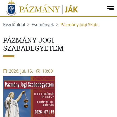
Ugrás a menüre
Ugrás a tartalomra
op
me
Kezdőoldal
Események
Pázmány Jogi Szab...
PÁZMÁNY JOGI
SZABADEGYETEM
2026. júl. 15.
10:00