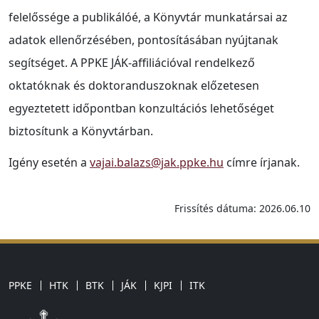
felelőssége a publikálóé, a Könyvtár munkatársai az
adatok ellenőrzésében, pontosításában nyújtanak
segítséget. A PPKE JÁK-affiliációval rendelkező
oktatóknak és doktoranduszoknak előzetesen
egyeztetett időpontban konzultációs lehetőséget
biztosítunk a Könyvtárban.
Igény esetén a
vajai.balazs@jak.ppke.hu
címre írjanak.
Frissítés dátuma: 2026.06.10
PPKE
HTK
BTK
JÁK
KJPI
ITK