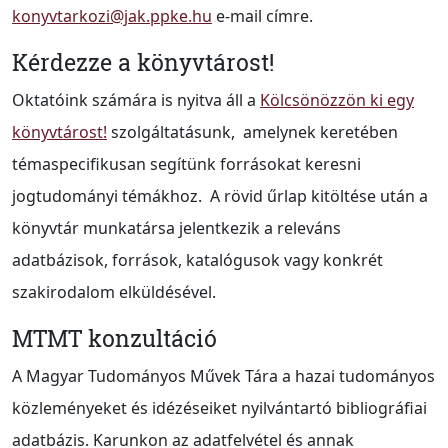
konyvtarkozi@jak.ppke.hu
e-mail címre.
Kérdezze a könyvtárost!
Oktatóink számára is nyitva áll a
Kölcsönözzön ki egy
könyvtárost!
szolgáltatásunk, amelynek keretében
témaspecifikusan segítünk forrásokat keresni
jogtudományi témákhoz. A rövid űrlap kitöltése után a
könyvtár munkatársa jelentkezik a releváns
adatbázisok, források, katalógusok vagy konkrét
szakirodalom elküldésével.
MTMT konzultáció
A Magyar Tudományos Művek Tára
a hazai tudományos
közleményeket és idézéseiket nyilvántartó bibliográfiai
adatbázis.
Karunkon az adatfelvétel és annak