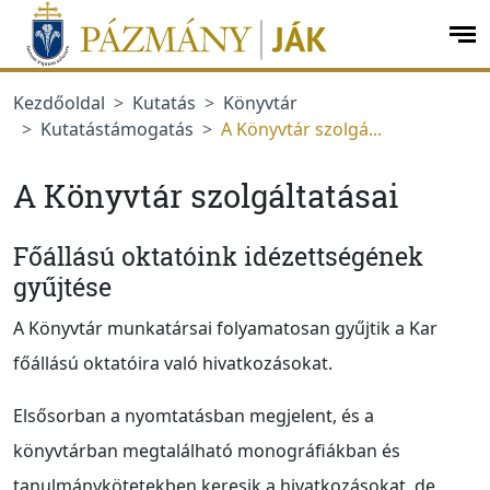
Ugrás a menüre
Ugrás a tartalomra
op
me
Kezdőoldal
Kutatás
Könyvtár
Kutatástámogatás
A Könyvtár szolgá...
A Könyvtár szolgáltatásai
Főállású oktatóink idézettségének
gyűjtése
A Könyvtár munkatársai folyamatosan gyűjtik a Kar
főállású oktatóira való hivatkozásokat.
Elsősorban a nyomtatásban megjelent, és a
könyvtárban megtalálható monográfiákban és
tanulmánykötetekben keresik a hivatkozásokat, de