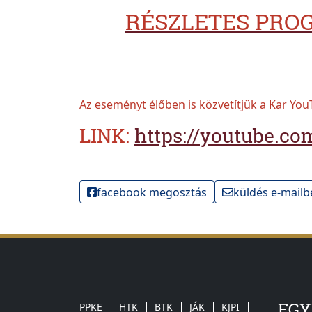
RÉSZLETES PROG
Az eseményt élőben is közvetítjük a Kar You
LINK:
https://youtube.c
facebook megosztás
küldés e-mailb
EG
PPKE
HTK
BTK
JÁK
KJPI