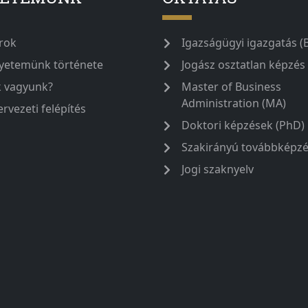
rok
Igazságügyi igazgatás (
yetemünk története
Jogász osztatlan képzés
k vagyunk?
Master of Business
Administration (MA)
ervezeti felépítés
Doktori képzések (PhD)
Szakirányú továbbképz
Jogi szaknyelv