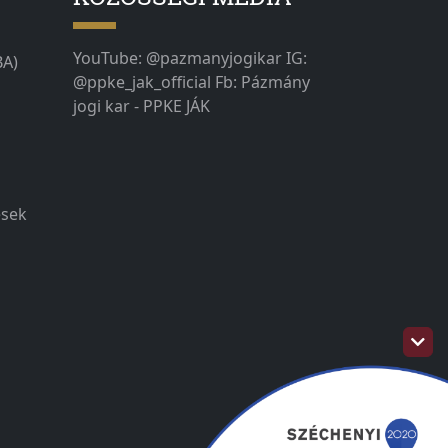
YouTube: @pazmanyjogikar IG:
BA)
@ppke_jak_official Fb: Pázmány
jogi kar - PPKE JÁK
ések