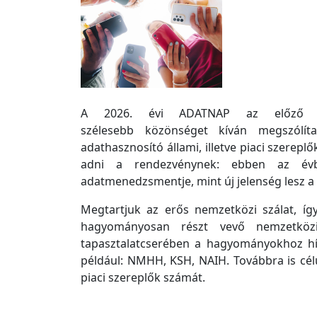
A 2026. évi ADATNAP az előző éve
szélesebb
k
özönséget
k
íván megszólí
adathasznosító állami, illetve piaci szereplő
adni a rendezvénynek: ebben az évb
adatmenedzsmentje, mint új jelenség lesz a
Megtartjuk az erős nemzetközi szálat, íg
hagyományosan részt vevő nemzetköz
tapasztalatcserében a hagyományokhoz hí
például: NMHH, KSH, NAIH. Továbbra is cé
piaci szereplő
k
számát.