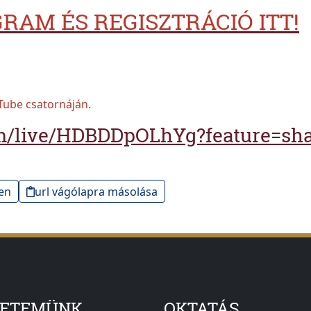
RAM ÉS REGISZTRÁCIÓ ITT!
Tube csatornáján.
om/live/HDBDDpOLhYg?feature=sh
en
url vágólapra másolása
YETEMÜNK
OKTATÁS