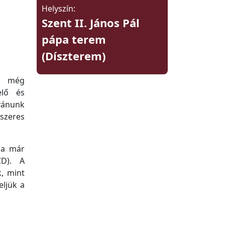
Helyszín:
Szent II. János Pál
pápa terem
(Díszterem)
l még
elő és
vánunk
szeres
 a már
CD). A
, mint
eljü
k
a