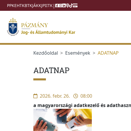
Ugrás a menüre
Ugrás a tartalomra
|
PPKE
HTK
BTK
JÁK
KJPI
ITK
Kezdőoldal
Események
ADATNAP
ADATNAP
2026. febr. 26.
08:00
a magyarországi adatkezelő és adathaszn