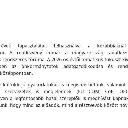
k tapasztalatait felhasználva, a korábbiakná
tani. A rendezvény immár a magyarországi adatkez
k
rendszeres fóruma. A 2026-os évtől tematikus fókuszt
k
í
en az önkormányzatok adatgazdálkodása és rend
k
özéppontban.
y
k
ülföldi jó gyakorlatokat is megismerhetünk, valamint
i szervezetek is megjelennek (EU COM, CoE, OE
ven a legfontosabb hazai szereplő
k
is meghívást kapnak
lunk, hogy mind az előadó
k
, mind a résztvevő
k
k
özött növ