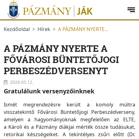
Ugrás a menüre
Ugrás a tartalomra
op
me
Kezdőoldal
Hírek
A PÁZMÁNY NYERTE...
A PÁZMÁNY NYERTE A
FŐVÁROSI BÜNTETŐJOGI
PERBESZÉDVERSENYT
2026.05.12.
Gratulálunk versenyzőinknek
Ismét megrendezésre került a komoly múltra
visszatekintő Fővárosi Büntetőjogi Perbeszédverseny,
amelyen a hagyományoknak megfelelően az ELTE,
a
K
ároli és a Pázmány diákjai mérté
k
össze tudásukat,
retorikai
k
észségeiket. A tekintélyes zsűri előtt (Dr.