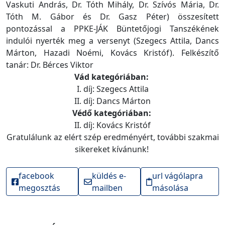
Vaskuti András, Dr. Tóth Mihály, Dr. Szívós Mária, Dr.
Tóth M. Gábor és Dr. Gasz Péter) összesített
pontozással a PPKE-JÁ
K
Büntetőjogi Tanszé
k
ének
indulói nyerté
k
meg a versenyt (Szegecs Attila, Dancs
Márton, Hazadi Noémi, Ková
cs
Kristóf). Felkészítő
tanár: Dr. Bérces Viktor
Vád kategóriában:
I. díj: Szegecs Attila
II. díj: Dancs Márton
Védő kategóriában:
II. díj: Ková
cs
Kristóf
Gratulálunk az elért szép eredményért, további szakmai
sikereket kívánunk!
facebook
küldés e-
url vágólapra
megosztás
mailben
másolása