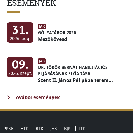
ESEMÉNYEK
31.
JAK
GÓLYATÁBOR 2026
2026. aug.
Mezőkövesd
09.
JAK
DR. TÖRÖK BERNÁT HABILITÁCIÓS
2026. szept.
ELJÁRÁSÁNAK ELŐADÁSA
Szent II. János Pál pápa terem
(Díszterem)
További események
PPKE
HTK
BTK
JÁK
KJPI
ITK