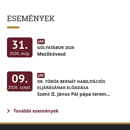
ESEMÉNYEK
31.
JAK
GÓLYATÁBOR 2026
2026. aug.
Mezőkövesd
09.
JAK
DR. TÖRÖK BERNÁT HABILITÁCIÓS
2026. szept.
ELJÁRÁSÁNAK ELŐADÁSA
Szent II. János Pál pápa terem
(Díszterem)
További események