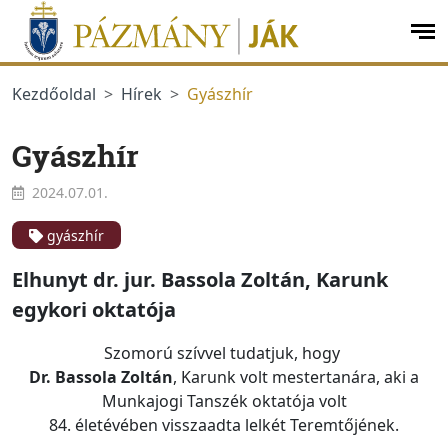
Ugrás a menüre
Ugrás a tartalomra
op
me
Kezdőoldal
Hírek
Gyászhír
Gyászhír
2024.07.01.
gyászhír
Elhunyt
dr. jur. Bassola Zoltán
, Karunk
egykori oktatója
Szomorú szívvel tudatjuk, hogy
Dr. Bassola Zoltán
, Karunk volt mestertanára, aki a
Munkajogi Tanszék oktatója volt
84. életévében
visszaadta lelkét Teremtőjének.