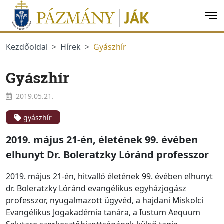
Ugrás a menüre
Ugrás a tartalomra
op
me
Kezdőoldal
Hírek
Gyászhír
Gyászhír
2019.05.21.
gyászhír
2019. május 21-én, életének 99. évében
elhunyt Dr. Boleratzky Lóránd professzor
2019. május 21-én, hitvalló életének 99. évében elhunyt
dr. Boleratzky Lóránd evangélikus egyházjogász
professzor, nyugalmazott ügyvéd, a hajdani Miskolci
Evangélikus Jogakadémia tanára, a Iustum Aequum