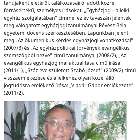
tanújaként életéről, találkozásairól adott közre
forrásértékű, személyes írásokat. „Egyházjog – a lelki
egyház szolgálatában" címmel ez év tavaszán jelentek
meg válogatott egyházjogi tanulmányai Révész Béla
egyetemi docens szerkesztésében. Lapunkban jelent
meg „Az ökumenikus kérdés egyházjogi vonatkozásai"
(2007/3) és „Az egyházpolitikai törvények evangélikus
szemszögből nézve" című tanulmányai (2008/2), „Az
evangélikus egyházjog mai aktualitása című írása
(2011/1), „Száz éve született Szabó József" (2009/2) című
visszaemlékezése és a lelkéhez olyan közel álló
jogtudósra emlékező írása: „Vladár Gábor emlékezete"
(2011/2).