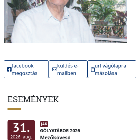
facebook
küldés e-
url vágólapra
megosztás
mailben
másolása
ESEMÉNYEK
31.
JAK
GÓLYATÁBOR 2026
2026. aug.
Mezőkövesd