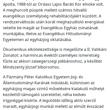
ápolta, 1988-tól az Ordass Lajos Baráti Kör elnöke volt.
A meghurcolt püspök mellett számos hitvalló
evangélikus személyiség rehabilitációjáért küzdött. A
rendszerváltozás után korát meghazudtoló energiával
vetette be magát az Evangélikus Egyház zsinatának
munkájába, illetve az Evangélikus Hittudományi
Egyetemen az egyházjog oktatásába.
Ökumenikus elkötelezettsége is megelőzte a II. Vatikáni
Zsinatot: a harmincas évektől személyes ismeretség
fűzte az akkori zalaegerszegi plébánoshoz, a későbbi
Mindszenty József bíboroshoz.
A Pázmány Péter Katolikus Egyetem Jog- és
Államtudományi Karának indulását, különösen az
egyházjog magas szintű művelésére kialakuló műhelyt
kezdettől támogató szeretettel, néha kedves
irigységgel kísérte. A legutóbbi időkig aktív szerző
maradt, egyházjogi munkái mellett az elmúlt évszázad