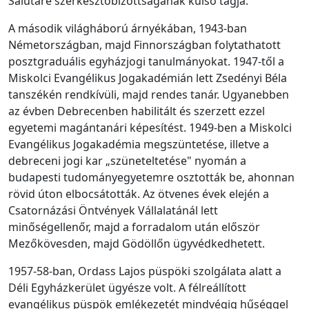
Salutare szerkesztőbizottságának külső tagja.
A második világháború árnyékában, 1943-ban
Németországban, majd Finnországban folytathatott
posztgraduális egyházjogi tanulmányokat. 1947-től a
Miskolci Evangélikus Jogakadémián lett Zsedényi Béla
tanszékén rendkívüli, majd rendes tanár. Ugyanebben
az évben Debrecenben habilitált és szerzett ezzel
egyetemi magántanári képesítést. 1949-ben a Miskolci
Evangélikus Jogakadémia megszüntetése, illetve a
debreceni jogi kar „szüneteltetése" nyomán a
budapesti tudományegyetemre osztották be, ahonnan
rövid úton elbocsátották. Az ötvenes évek elején a
Csatornázási Öntvények Vállalatánál lett
minőségellenőr, majd a forradalom után először
Mezőkövesden, majd Gödöllőn ügyvédkedhetett.
1957-58-ban, Ordass Lajos püspöki szolgálata alatt a
Déli Egyházkerület ügyésze volt. A félreállított
evangélikus püspök emlékezetét mindvégig hűséggel