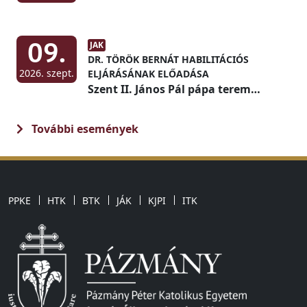
09.
JAK
DR. TÖRÖK BERNÁT HABILITÁCIÓS
2026. szept.
ELJÁRÁSÁNAK ELŐADÁSA
Szent II. János Pál pápa terem
(Díszterem)
További események
PPKE
HTK
BTK
JÁK
KJPI
ITK