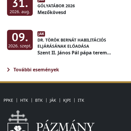
31.
GÓLYATÁBOR 2026
2026. aug.
Mezőkövesd
09.
JAK
DR. TÖRÖK BERNÁT HABILITÁCIÓS
2026. szept.
ELJÁRÁSÁNAK ELŐADÁSA
Szent II. János Pál pápa terem
(Díszterem)
További események
PPKE
HTK
BTK
JÁK
KJPI
ITK