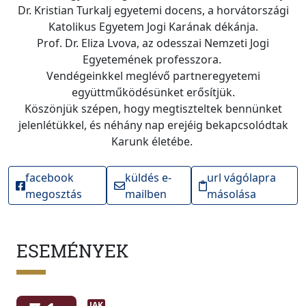
Dr. Kristian Turkalj egyetemi docens, a horvátországi
Katolikus Egyetem Jogi Karának dé
k
ánja.
Prof. Dr. Eliza Lvova, az odesszai Nemzeti Jogi
Egyetemének professzora.
Vendégeinkkel meglévő partneregyetemi
együttmű
k
ödésünket erősítjü
k
.
Köszönjük szépen, hogy megtiszteltek bennünket
jelenlétükkel, és néhány nap erejéig bekapcsolódtak
Karunk életébe.
facebook
küldés e-
url vágólapra
megosztás
mailben
másolása
ESEMÉNYEK
JAK