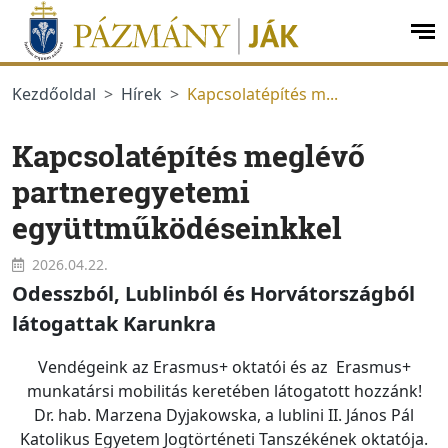
Ugrás a menüre
Ugrás a tartalomra
op
me
Kezdőoldal
Hírek
Kapcsolatépítés m...
Kapcsolatépítés meglévő
partneregyetemi
együttműködéseinkkel
2026.04.22.
Odesszból, Lublinból és Horvátországból
látogattak Karunkra
Vendégeink az Erasmus+ oktatói és az Erasmus+
munkatársi mobilitás keretében látogatott hozzánk!
Dr. hab. Marzena Dyjakowska, a lublini II. János Pál
Katolikus Egyetem Jogtörténeti Tanszé
k
ének oktatója.