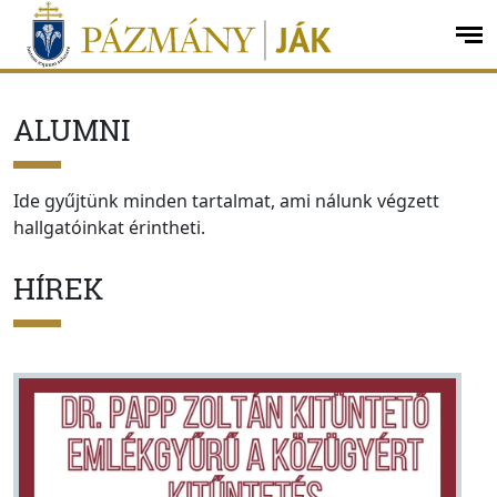
Ugrás a menüre
Ugrás a tartalomra
op
me
ALUMNI
Ide gyűjtünk minden tartalmat, ami nálunk végzett
hallgatóinkat érintheti.
HÍREK