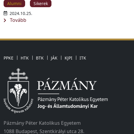
Alumni
Sikerek
2024.10.25.
Tovább
PPKE
HTK
BTK
JÁK
KJPI
ITK
Pázmány Péter Katolikus Egyetem
1088 Budapest, Szentkirályi utca 28.