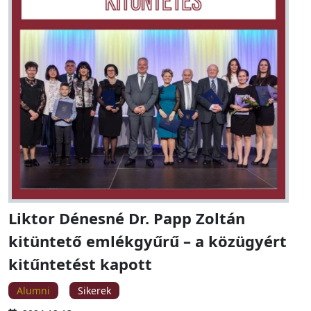
Liktor Dénesné Dr. Papp Zoltán
kitüntető emlékgyűrű – a közügyért
kitűntetést kapott
Alumni
Sikerek