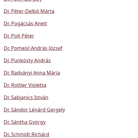
Dr. Péter-Delbó Márta
Dr. Pogácsás Anett
Dr. Polt Péter
Dr. Pomeisl András József
Dr. Pünkösty András
Dr. Radványi Anna Mária
Dr. Rottler Violetta
Dr. Sabjanics István
Dr. Sándor Lénárd Gergely
Dr. Sántha György
Dr. Schmidt Richárd