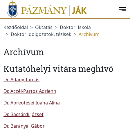
Ugrás a menüre
Ugrás a tartalomra
op
me
Kezdőoldal
Oktatás
Doktori Iskola
Doktori dolgozatok, tézisek
Archívum
Archívum
Kutatóhelyi vitára meghívó
Dr. Ádány Tamás
Dr. Aczél-Partos Adrienn
Dr. Apreotesei Ioana Alina
Dr. Bacsárdi József
Dr. Baranyai Gábor