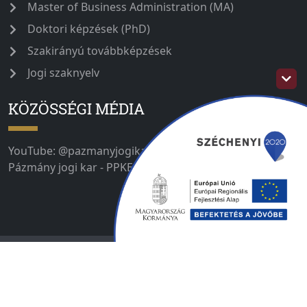
Master of Business Administration (MA)
Doktori képzések (PhD)
Szakirányú továbbképzések
Jogi szaknyelv
KÖZÖSSÉGI MÉDIA
YouTube: @pazmanyjogikar IG: @ppke_jak_official Fb:
Pázmány jogi kar - PPKE JÁK
Impresszum
Adatvédelmi tájékoztató
Copyright 2023.