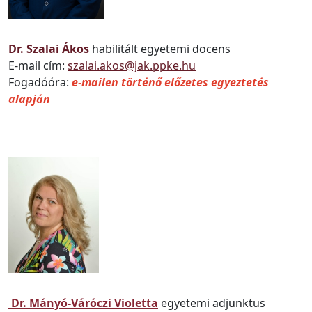
Dr. Szalai Ákos
habilitált egyetemi docens
E-mail cím:
szalai.akos@jak.ppke.hu
Fogadóóra:
e-mailen történő előzetes egyeztetés
alapján
Dr. Mányó-Váróczi Violetta
egyetemi adjunktus