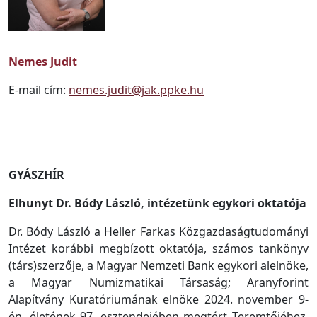
Nemes Judit
E-mail cím:
nemes.judit@jak.ppke.hu
GYÁSZHÍR
Elhunyt Dr. Bódy László, intézetünk egykori oktatója
Dr. Bódy László a Heller Farkas
K
özgazdaságtudományi
Intézet korábbi megbízott oktatója, számos tankönyv
(társ)szerzője, a Magyar Nemzeti Bank egykori alelnö
ke
,
a Magyar Numizmatikai Társaság; Aranyforint
Alapítvány Kuratóriumának elnö
ke
2024.
november 9
-
én, életének 97. esztendejében megtért Teremtőjéhez.