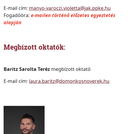
E-mail cím:
manyo-varoczi.violetta@jak.ppke.hu
Fogadóóra:
e-mailen történő előzetes egyeztetés
alapján
Megbízott oktatók:
Baritz Sarolta Teréz
megbízott oktató
E-mail cím:
laura.baritz@domonkosnoverek.hu