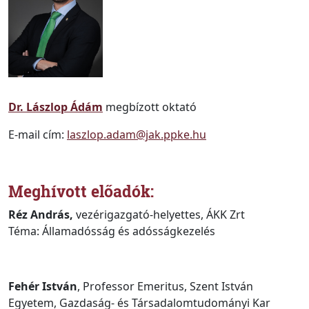
Dr. Lászlop Ádám
megbízott oktató
E-mail cím:
laszlop.adam@jak.ppke.hu
Meghívott előadók:
Réz András,
vezérigazgató-helyettes, ÁKK Zrt
Téma: Államadósság és adósságkezelés
Fehér István
, Professor Emeritus, Szent István
Egyetem, Gazdaság- és Társadalomtudományi Kar