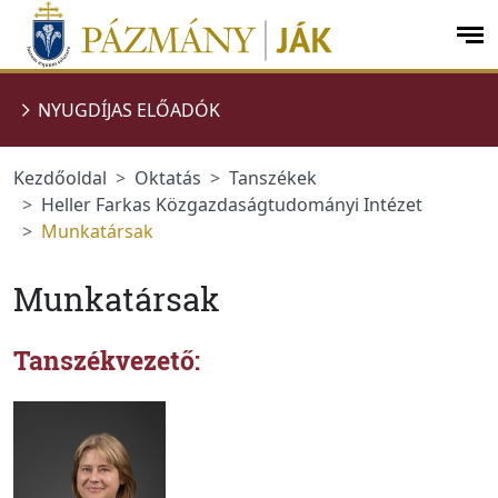
Ugrás a menüre
Ugrás a tartalomra
op
me
NYUGDÍJAS ELŐADÓK
Kezdőoldal
Oktatás
Tanszékek
Heller Farkas Közgazdaságtudományi Intézet
Munkatársak
Munkatársak
Tanszékvezető: