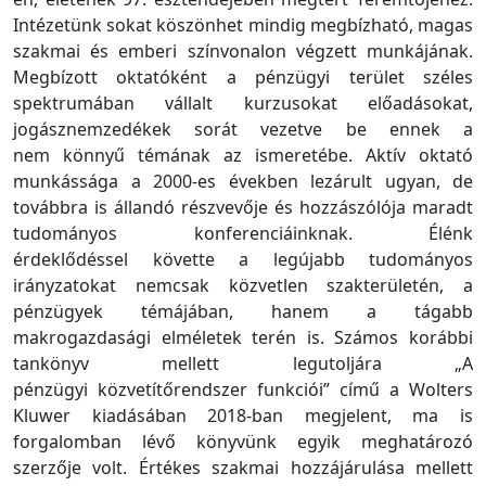
Intézetünk sokat
k
öszönhet mindig megbízható, magas
szakmai és emberi színvonalon végzett munkájának.
Megbízott oktató
k
ént a pénzügyi terület széles
spektrumában vállalt kurzusokat előadásokat,
jogásznemzedékek sorát vezetve be ennek a
nem
k
önnyű témának az ismeretébe. Aktív oktató
munkássága a 2000-es években lezárult ugyan, de
továbbra is állandó részvevője és hozzászólója maradt
tudományos konferenciáinknak. Élénk
érdeklődéssel
k
övette a legújabb tudományos
irányzatokat nemcsak
k
özvetlen szakterületén, a
pénzügyek témájában, hanem a tágabb
makrogazdasági elméletek terén is. Számos korábbi
tankönyv mellett legutoljára „A
pénzügyi
k
özvetítőrendszer funkciói” című a Wolters
Kluwer kiadásában 2018-ban megjelent,
ma
is
forgalomban lévő
k
önyvünk egyik meghatározó
szerzője volt. Értékes szakmai hozzájárulása mellett