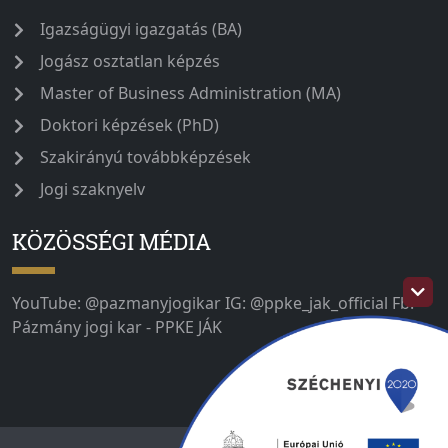
Igazságügyi igazgatás (BA)
Jogász osztatlan képzés
Master of Business Administration (MA)
Doktori képzések (PhD)
Szakirányú továbbképzések
Jogi szaknyelv
KÖZÖSSÉGI MÉDIA
YouTube: @pazmanyjogikar IG: @ppke_jak_official Fb:
Pázmány jogi kar - PPKE JÁK