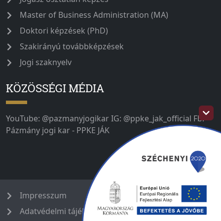
Master of Business Administration (MA)
Doktori képzések (PhD)
Szakirányú továbbképzések
Jogi szaknyelv
KÖZÖSSÉGI MÉDIA
YouTube: @pazmanyjogikar IG: @ppke_jak_official Fb:
Pázmány jogi kar - PPKE JÁK
Impresszum
Adatvédelmi tájékoztató