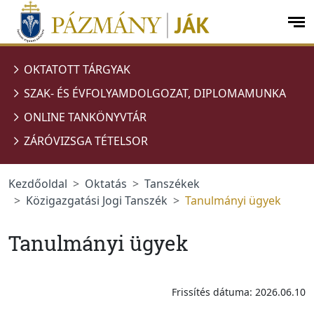
Ugrás a menüre
Ugrás a tartalomra
op
me
OKTATOTT TÁRGYAK
SZAK- ÉS ÉVFOLYAMDOLGOZAT, DIPLOMAMUNKA
ONLINE TANKÖNYVTÁR
ZÁRÓVIZSGA TÉTELSOR
Kezdőoldal
Oktatás
Tanszékek
Közigazgatási Jogi Tanszék
Tanulmányi ügyek
Tanulmányi ügyek
Frissítés dátuma: 2026.06.10