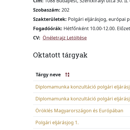
Cím:
1088 Budapest, Szentkirályi utca 30. II. 
Szobaszám:
202
Szakterületek:
Polgári eljárásjog, európai 
Fogadóórák:
Hétfőnként 10.00-12.00. Előze
CV:
Önéletrajz Letöltése
Oktatott tárgyak
Tárgy neve
Diplomamunka konzultáció polgári eljárásj
Diplomamunka konzultáció polgári eljárásj
Öröklés Magyarországon és Európában
Polgári eljárásjog 1.