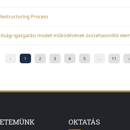
Restructuring Process
írósági igazgatási modell működésének összehasonlító ele
1
2
3
4
5
...
11
YETEMÜNK
OKTATÁS