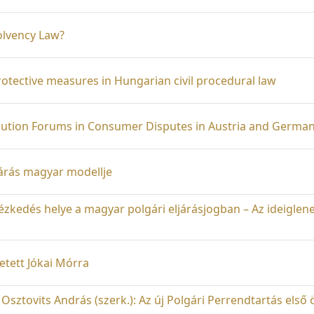
olvency Law?
otective measures in Hungarian civil procedural law
olution Forums in Consumer Disputes in Austria and Germa
ljárás magyar modellje
tézkedés helye a magyar polgári eljárásjogban – Az ideiglen
etett Jókai Mórra
Osztovits András (szerk.): Az új Polgári Perrendtartás első