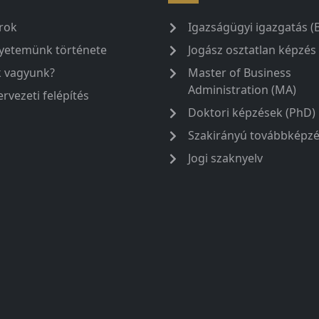
rok
Igazságügyi igazgatás (
yetemünk története
Jogász osztatlan képzés
k vagyunk?
Master of Business
Administration (MA)
ervezeti felépítés
Doktori képzések (PhD)
Szakirányú továbbképz
Jogi szaknyelv