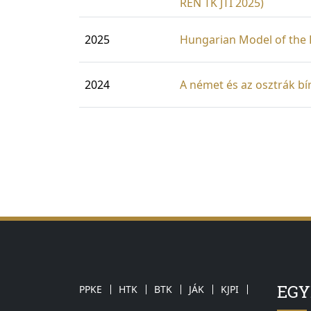
REN TK JTI 2025)
2025
Hungarian Model of the 
2024
A német és az osztrák b
EG
PPKE
HTK
BTK
JÁK
KJPI