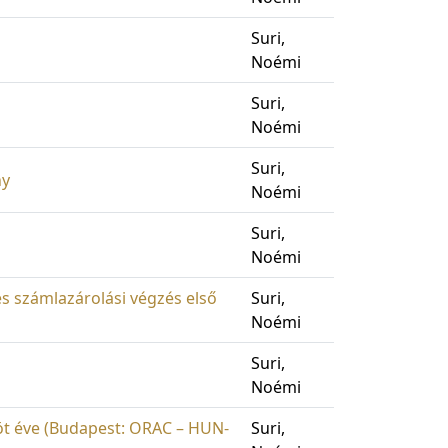
Suri,
Noémi
Suri,
Noémi
Suri,
ny
Noémi
Suri,
Noémi
es számlazárolási végzés első
Suri,
Noémi
Suri,
Noémi
 öt éve (Budapest: ORAC – HUN-
Suri,