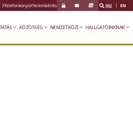
Telefonkönyv
Terembérlés
HU
EN
TATÁS
KÖZÖSSÉG
NEMZETKÖZI
HALLGATÓINKNAK