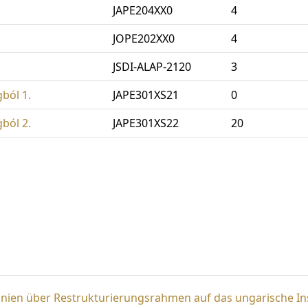
JAPE204XX0
4
JOPE202XX0
4
JSDI-ALAP-2120
3
ból 1.
JAPE301XS21
0
ból 2.
JAPE301XS22
20
inien über Restrukturierungsrahmen auf das ungarische In