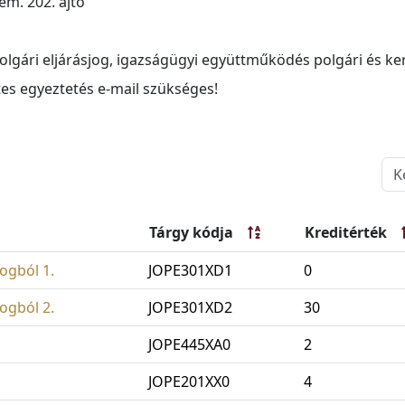
em. 202. ajtó
polgári eljárásjog, igazságügyi együttműködés polgári és 
tes egyeztetés e-mail szükséges!
Tárgy kódja
Kreditérték
ogból 1.
JOPE301XD1
0
ogból 2.
JOPE301XD2
30
JOPE445XA0
2
JOPE201XX0
4