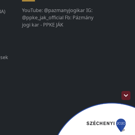
YouTube: @pazmanyjogikar IG:
BA)
@ppke_jak_official Fb: Pázmány
jogi kar - PPKE JÁK
ések