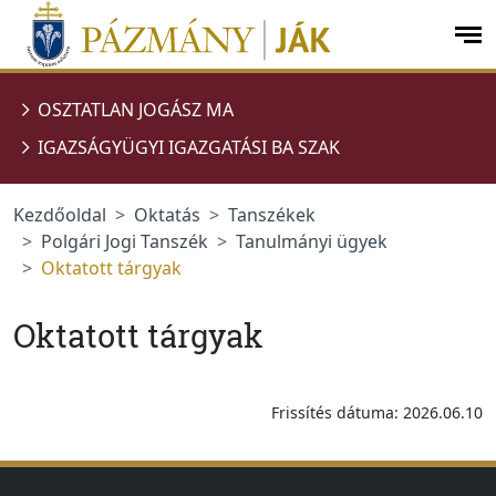
Ugrás a menüre
Ugrás a tartalomra
op
me
OSZTATLAN JOGÁSZ MA
IGAZSÁGYÜGYI IGAZGATÁSI BA SZAK
Kezdőoldal
Oktatás
Tanszékek
Polgári Jogi Tanszék
Tanulmányi ügyek
Oktatott tárgyak
Oktatott tárgyak
Frissítés dátuma: 2026.06.10