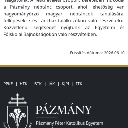
hallgatóink. A Testnevelési Csoport keretében működik
a Pázmány néptánc csoport, ahol lehetőség van
hagyományőrző magyar néptáncok tanulására,
fellépésekre és táncház-találkozókon való részvételre.
Közvetlenül segítséget nyújtunk az Egyetemi és
Főiskolai Bajnokságokon való részvételben.
Frissítés dátuma: 2026.06.10
PPKE
HTK
BTK
JÁK
KJPI
ITK