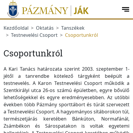
Ugrás a menüre
Ugrás a tartalomra
op
me
Kezdőoldal
Oktatás
Tanszékek
Testnevelési Csoport
Csoportunkról
Csoportunkról
A Kari Tanács határozata szerint 2003. szeptember 1-
jétől a tanrendbe kötelező tárgyként beépült a
testnevelés. A Karon Testnevelési Csoport működik a
Szentkirályi utca 26-os számú épületben, egyre bővülő
lehetőségekkel és egyre eredményesebben. Az utóbbi
években több Pázmány sporttábort és túrát szervezett
a Testnevelési Csoport. A hagyományos sítáborokon túl,
természetjárás keretében Bánkúton, Normafánál,
Zsámbékon és Sárospatakon is voltak egyetemi