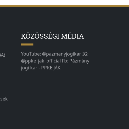
KÖZÖSSÉGI MÉDIA
YouTube: @pazmanyjogikar IG:
BA)
@ppke_jak_official Fb: Pázmány
jogi kar - PPKE JÁK
ések