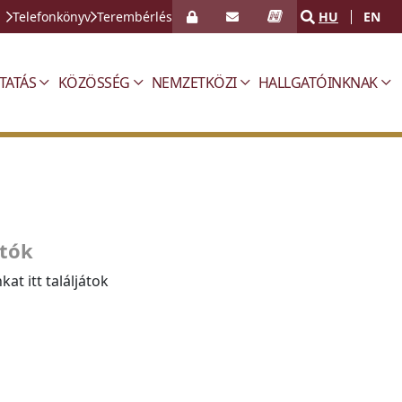
Telefonkönyv
Terembérlés
HU
EN
TATÁS
KÖZÖSSÉG
NEMZETKÖZI
HALLGATÓINKNAK
tók
at itt találjátok