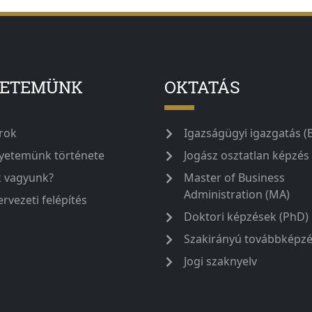
YETEMÜNK
OKTATÁS
rok
Igazságügyi igazgatás (
yetemünk története
Jogász osztatlan képzés
k vagyunk?
Master of Business
Administration (MA)
ervezeti felépítés
Doktori képzések (PhD)
Szakirányú továbbképz
Jogi szaknyelv