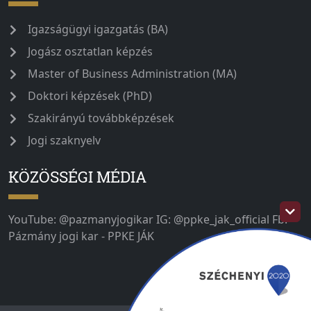
Igazságügyi igazgatás (BA)
Jogász osztatlan képzés
Master of Business Administration (MA)
Doktori képzések (PhD)
Szakirányú továbbképzések
Jogi szaknyelv
KÖZÖSSÉGI MÉDIA
YouTube: @pazmanyjogikar IG: @ppke_jak_official Fb:
Pázmány jogi kar - PPKE JÁK