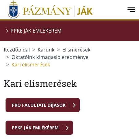
Ugrás a menüre
Ugrás a tartalomra
op
me
PPKE JÁK EMLÉKÉREM
Kezdőoldal
Karunk
Elismerések
Oktatóink kimagasló eredményei
Kari elismerések
Kari elismerések
PRO FACULTATE DÍJASOK
PPKE JÁK EMLÉKÉREM