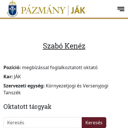
Ugrás a menüre
Ugrás a tartalomra
op
me
Szabó Kenéz
Pozíció:
megbízással foglalkoztatott oktató
Kar:
JÁK
Szervezeti egység:
Környezetjogi és Versenyjogi
Tanszék
Oktatott tárgyak
Keresés