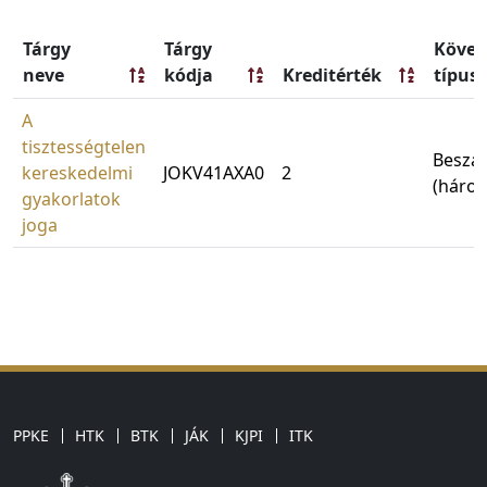
Tárgy
Tárgy
Követ
neve
kódja
Kreditérték
típus
A
tisztességtelen
Beszá
kereskedelmi
JOKV41AXA0
2
(háro
gyakorlatok
joga
PPKE
HTK
BTK
JÁK
KJPI
ITK