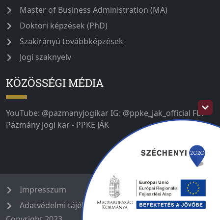
Master of Business Administration (MA)
Doktori képzések (PhD)
Szakirányú továbbképzések
Jogi szaknyelv
KÖZÖSSÉGI MÉDIA
YouTube: @pazmanyjogikar IG: @ppke_jak_official Fb:
Pázmány jogi kar - PPKE JÁK
Impresszum
Adatvédelmi tájékoztató
Copyright 2023.