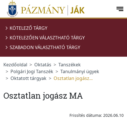
Ugrás a menüre
Ugrás a tartalomra
op
me
KÖTELEZŐ TÁRGY
KÖTELEZŐEN VÁLASZTHATÓ TÁRGY
SZABADON VÁLASZTHATÓ TÁRGY
Kezdőoldal
Oktatás
Tanszékek
Polgári Jogi Tanszék
Tanulmányi ügyek
Oktatott tárgyak
Osztatlan jogász...
Osztatlan jogász MA
Frissítés dátuma: 2026.06.10