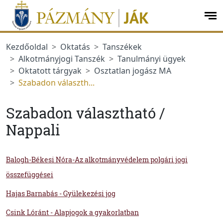
Ugrás a menüre
Ugrás a tartalomra
op
me
Kezdőoldal
Oktatás
Tanszékek
Alkotmányjogi Tanszék
Tanulmányi ügyek
Oktatott tárgyak
Osztatlan jogász MA
Szabadon választh...
Szabadon választható /
Nappali
Balogh-Békesi Nóra-Az alkotmányvédelem polgári jogi
összefüggései
Hajas Barnabás - Gyülekezési jog
Csink Lóránt - Alapjogok a gyakorlatban