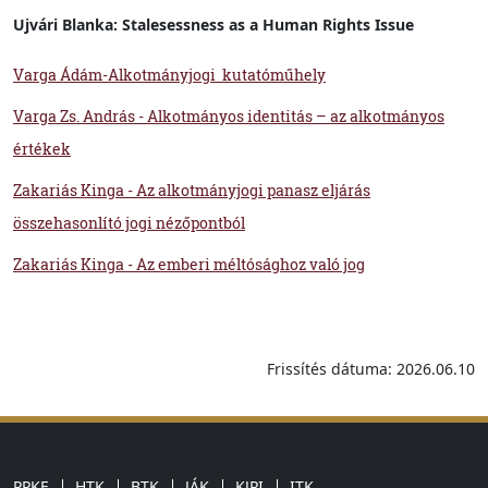
Ujvári Blanka: Stalesessness as a Human Rights Issue
Varga Ádám-Alkotmányjogi kutatóműhely
Varga Zs. András - Alkotmányos identitás – az alkotmányos
értékek
Zakariás Kinga - Az alkotmányjogi panasz eljárás
összehasonlító jogi nézőpontból
Zakariás Kinga - Az emberi méltósághoz való jog
Frissítés dátuma: 2026.06.10
PPKE
HTK
BTK
JÁK
KJPI
ITK