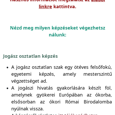
linkre
kattintva.
Nézd meg milyen képzéseket végezhetsz
nálunk:
Jogász osztatlan képzés
A jogász osztatlan szak egy ötéves felsőfokú,
egyetemi képzés, amely mesterszintű
végzettséget ad.
A jogászi hivatás gyakorlására készít föl,
amelynek gyökerei Európában az ókorba,
elsősorban az ókori Római Birodalomba
nyúlnak vissza.