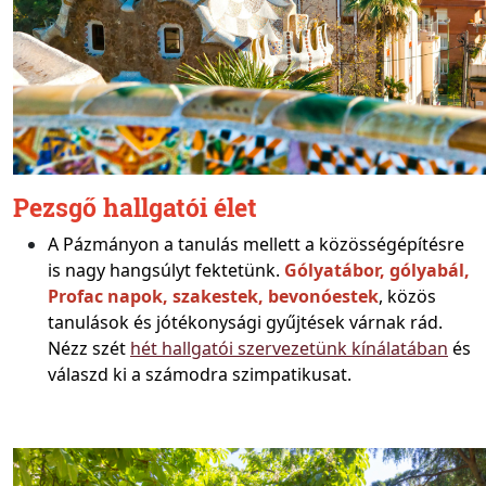
Pezsgő hallgatói élet
A Pázmányon a tanulás mellett a közösségépítésre
is nagy hangsúlyt fektetünk.
Gólyatábor, gólyabál,
Profac napok, szakestek, bevonóestek
, közös
tanulások és jótékonysági gyűjtések várnak rád.
Nézz szét
hét hallgatói szervezetünk kínálatában
és
válaszd ki a számodra szimpatikusat.