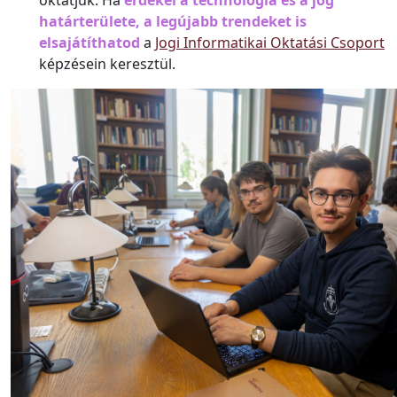
oktatjuk. Ha
érdekel a technológia és a jog
határterülete, a legújabb trendeket is
elsajátíthatod
a
Jogi Informatikai Oktatási Csoport
képzésein keresztül.