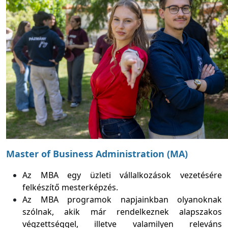
Master of Business Administration (MA)
Az MBA egy üzleti vállalkozások vezetésére
felkészítő mesterképzés.
Az MBA programok napjainkban olyanoknak
szólnak, akik már rendelkeznek alapszakos
végzettséggel, illetve valamilyen releváns