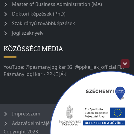
Master of Business Administration (MA)
Doktori képzések (PhD)
Szakirányú továbbképzések
Jogi szaknyelv
KÖZÖSSÉGI MÉDIA
YouTube: @pazmanyjogikar IG: @ppke_jak_official Fb:
Pázmány jogi kar - PPKE JÁK
Impresszum
Adatvédelmi tájékoztató
Copyright 2023.