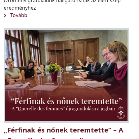
Örömmel gratulálunk hallgatónknak az elért szép
eredményhez
Tovább
„Férfinak és nőnek teremtette” – A